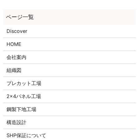
Discover
HOME
会社案内
組織図
プレカット工場
2×4パネル工場
鋼製下地工場
構造設計
SHP保証について